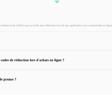
ettres et de chiffres qui accorde une réduction lors de son application aux commandes en ligne
 codes de réduction lors d'achats en ligne ?
de promo ?