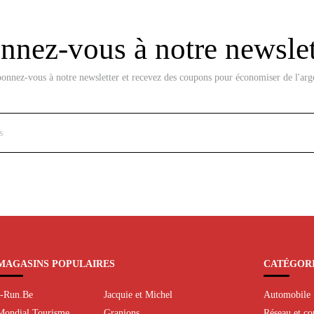
nez-vous à notre newslet
onnez-vous à notre newsletter et recevez des coupons pour économiser de l'arg
MAGASINS POPULAIRES
CATÉGOR
I-Run.Be
Jacquie et Michel
Automobile
Mondial Tourisme
Granions
Réseau et c