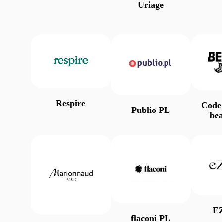
Uriage
Respire
Code
Publio PL
be
E
flaconi PL