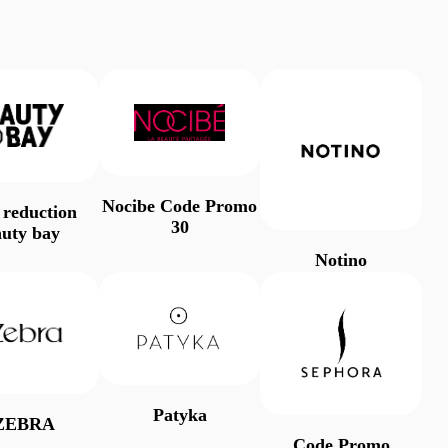
Nocibe Code Promo
 reduction
30
auty bay
Notino
Patyka
ZEBRA
Code Promo