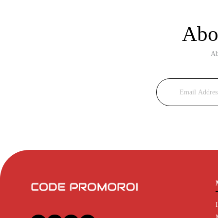
Abon
Ab