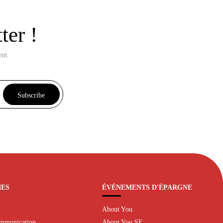
ter !
ent
Subscribe
IES
ÉVÉNEMENTS D'ÉPARGNE
About You
ommunication
About You SE