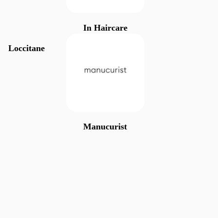
In Haircare
Loccitane
Manucurist