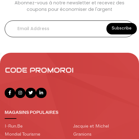
Abonnez-vous à notre newsletter et recevez des
coupons pour économiser de l'argent
Subscribe
MAGASINS POPULAIRES
I-Run.Be
Jacquie et Michel
Mondial Tourisme
Granions