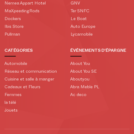
Nemea Appart Hotel
GNV
MaXpeedingRods
Ter SNFC
Dockers
Le Boat
Ibis Store
Auto Europe
Pullman
Lycamobile
CATÉGORIES
ÉVÉNEMENTS D'ÉPARGNE
Automobile
About You
Réseau et communication
About You SE
Cuisine et salle à manger
Aboutyou
Cadeaux et Fleurs
Abra Meble PL
Femmes
Ac deco
la télé
Jouets