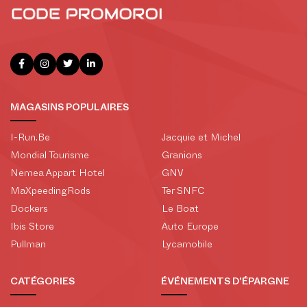
MAGASINS POPULAIRES
I-Run.Be
Jacquie et Michel
Mondial Tourisme
Granions
Nemea Appart Hotel
GNV
MaXpeedingRods
Ter SNFC
Dockers
Le Boat
Ibis Store
Auto Europe
Pullman
Lycamobile
CATÉGORIES
ÉVÉNEMENTS D'ÉPARGNE