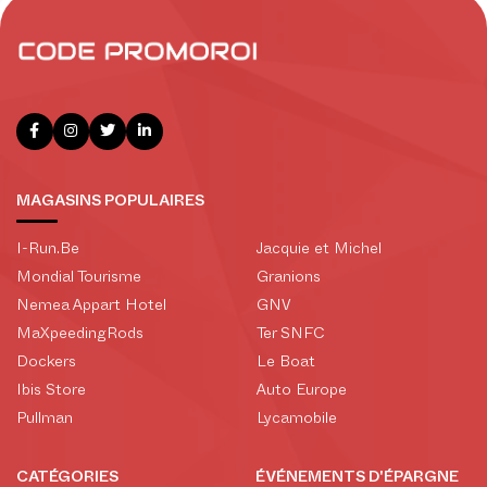
MAGASINS POPULAIRES
I-Run.Be
Jacquie et Michel
Mondial Tourisme
Granions
Nemea Appart Hotel
GNV
MaXpeedingRods
Ter SNFC
Dockers
Le Boat
Ibis Store
Auto Europe
Pullman
Lycamobile
CATÉGORIES
ÉVÉNEMENTS D'ÉPARGNE