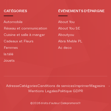
CATÉGORIES
ÉVÉNEMENTS D'ÉPARGNE
Automobile
About You
Réseau et communication
About You SE
Cuisine et salle à manger
Aboutyou
Cadeaux et Fleurs
Abra Meble PL
Femmes
Ac deco
la télé
Jouets
Adresse
Catégories
Conditions de services
Imprimer
Magasins
Mentions Legales
Politique GDPR
©2026 droits d'auteur Codepromoroi.fr