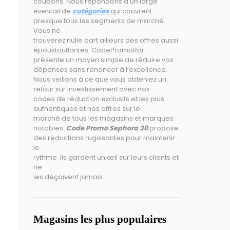
coupons. Nous répondons à un large
éventail de
catégories
qui couvrent
presque tous les segments de marché.
Vous ne
trouverez nulle part ailleurs des offres aussi
époustouflantes. CodePromoRoi
présente un moyen simple de réduire vos
dépenses sans renoncer à l’excellence.
Nous veillons à ce que vous obteniez un
retour sur investissement avec nos
codes de réduction exclusifs et les plus
authentiques et nos offres sur le
marché de tous les magasins et marques
notables.
Code Promo Sephora 30
propose
des réductions rugissantes pour maintenir
le
rythme. Ils gardent un œil sur leurs clients et
ne
les déçoivent jamais.
Magasins les plus populaires