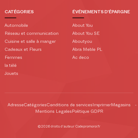
CATÉGORIES
ÉVÉNEMENTS D'ÉPARGNE
Automobile
About You
Réseau et communication
About You SE
Cuisine et salle à manger
Aboutyou
Cadeaux et Fleurs
Abra Meble PL
Femmes
Ac deco
la télé
Jouets
Adresse
Catégories
Conditions de services
Imprimer
Magasins
Mentions Legales
Politique GDPR
©2026 droits d'auteur Codepromoroi.fr