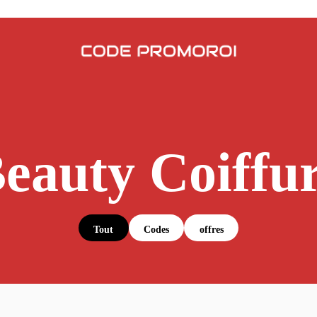
eauty Coiffu
Tout
Codes
offres