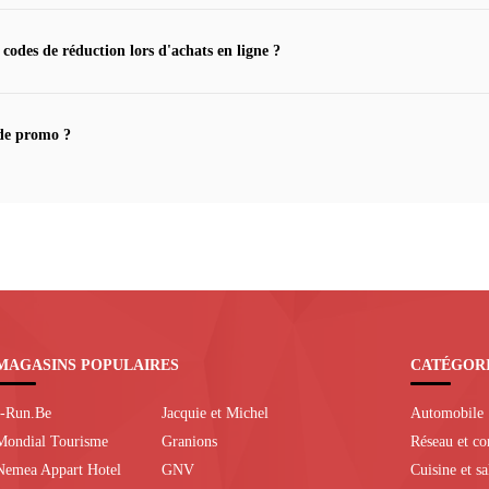
 codes de réduction lors d'achats en ligne ?
de promo ?
MAGASINS POPULAIRES
CATÉGOR
I-Run.Be
Jacquie et Michel
Automobile
Mondial Tourisme
Granions
Réseau et c
Nemea Appart Hotel
GNV
Cuisine et s