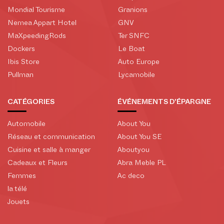
Mondial Tourisme
Granions
Nemea Appart Hotel
GNV
MaXpeedingRods
Ter SNFC
Dockers
Le Boat
Ibis Store
Auto Europe
Pullman
Lycamobile
CATÉGORIES
ÉVÉNEMENTS D'ÉPARGNE
Automobile
About You
Réseau et communication
About You SE
Cuisine et salle à manger
Aboutyou
Cadeaux et Fleurs
Abra Meble PL
Femmes
Ac deco
la télé
Jouets