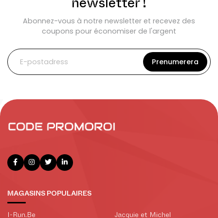
newsletter !
Abonnez-vous à notre newsletter et recevez des
coupons pour économiser de l'argent
MAGASINS POPULAIRES
I-Run.Be
Jacquie et Michel