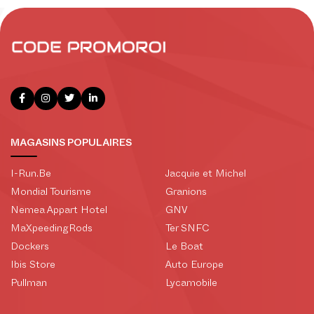
MAGASINS POPULAIRES
I-Run.Be
Jacquie et Michel
Mondial Tourisme
Granions
Nemea Appart Hotel
GNV
MaXpeedingRods
Ter SNFC
Dockers
Le Boat
Ibis Store
Auto Europe
Pullman
Lycamobile