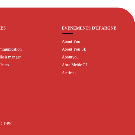
IES
ÉVÉNEMENTS D'ÉPARGNE
About You
ommunication
About You SE
alle à manger
Aboutyou
leurs
Abra Meble PL
Ac deco
e GDPR