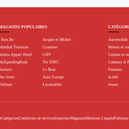
MAGASINS POPULAIRES
CATÉGOR
I-Run.Be
Jacquie et Michel
Automobile
Mondial Tourisme
Granions
Réseau et c
Nemea Appart Hotel
GNV
Cuisine et s
MaXpeedingRods
Ter SNFC
Cadeaux et F
Dockers
Le Boat
Femmes
Ibis Store
Auto Europe
la télé
Pullman
Lycamobile
Jouets
e
Catégories
Conditions de services
Imprimer
Magasins
Mentions Legales
Politiqu