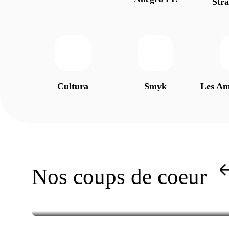
Str
Cultura
Smyk
Les Am
Nos coups de coeur
Économies
Téléviseur LED Intelligent