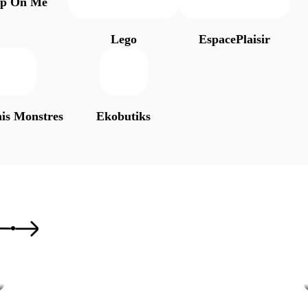
ap On Me
Lego
EspacePlaisir
is Monstres
Ekobutiks
Économies
Téléphones Portables