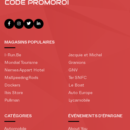
MAGASINS POPULAIRES
I-Run.Be
Jacquie et Michel
Mondial Tourisme
Granions
Nemea Appart Hotel
GNV
MaXpeedingRods
Ter SNFC
Dockers
Le Boat
Ibis Store
Auto Europe
Pullman
Lycamobile
CATÉGORIES
ÉVÉNEMENTS D'ÉPARGNE
Automobile
About You