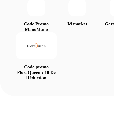
Code Promo
Id market
Gard
ManoMano
Code promo
FloraQueen : 10 De
Réduction