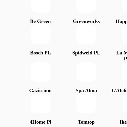
Be Green
Greenworks
Happ
Bosch PL
Spidweld PL
La M
P
Gazissimo
Spa Alina
L’Atel
4Home Pl
Tomtop
Ike