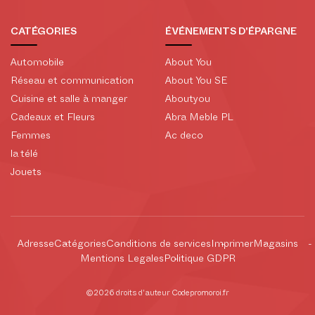
CATÉGORIES
ÉVÉNEMENTS D'ÉPARGNE
Automobile
About You
Réseau et communication
About You SE
Cuisine et salle à manger
Aboutyou
Cadeaux et Fleurs
Abra Meble PL
Femmes
Ac deco
la télé
Jouets
Adresse
Catégories
Conditions de services
Imprimer
Magasins
Mentions Legales
Politique GDPR
©2026 droits d'auteur Codepromoroi.fr