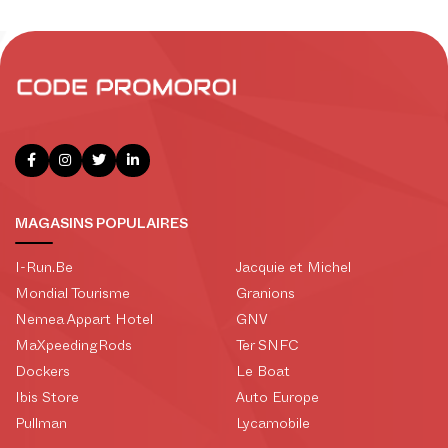
MAGASINS POPULAIRES
I-Run.Be
Jacquie et Michel
Mondial Tourisme
Granions
Nemea Appart Hotel
GNV
MaXpeedingRods
Ter SNFC
Dockers
Le Boat
Ibis Store
Auto Europe
Pullman
Lycamobile