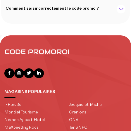
Comment saisir correctement le code promo ?
MAGASINS POPULAIRES
I-Run.Be
Jacquie et Michel
Mondial Tourisme
Granions
Nemea Appart Hotel
GNV
MaXpeedingRods
Ter SNFC