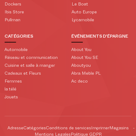
Dockers
Le Boat
Ibis Store
Auto Europe
Pullman
Lycamobile
CATÉGORIES
ÉVÉNEMENTS D'ÉPARGNE
Automobile
About You
Réseau et communication
About You SE
Cuisine et salle à manger
Aboutyou
Cadeaux et Fleurs
Abra Meble PL
Femmes
Ac deco
la télé
Jouets
Adresse
Catégories
Conditions de services
Imprimer
Magasins
Mentions Legales
Politique GDPR