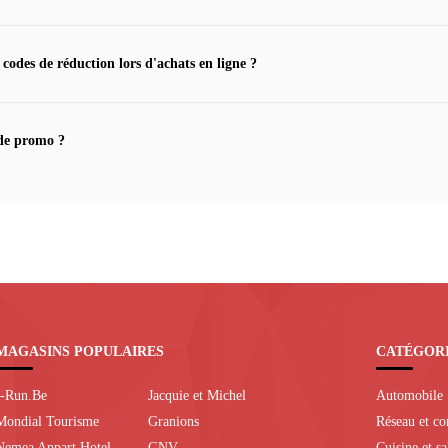
 codes de réduction lors d'achats en ligne ?
de promo ?
MAGASINS POPULAIRES
CATÉGOR
I-Run.Be
Jacquie et Michel
Automobile
Mondial Tourisme
Granions
Réseau et c
Nemea Appart Hotel
GNV
Cuisine et s