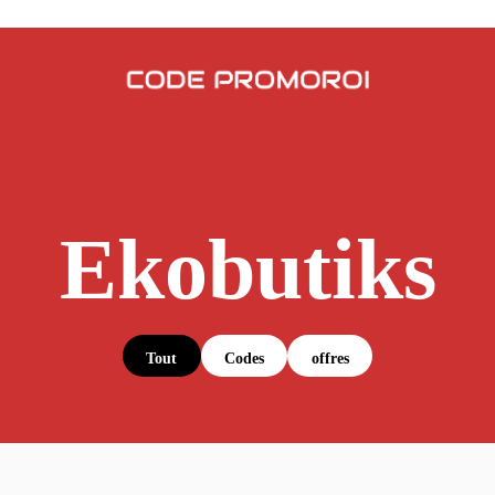
Ekobutiks
Tout
Codes
offres