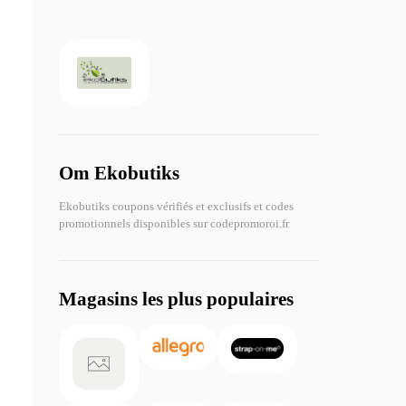
Om Ekobutiks
Ekobutiks coupons vérifiés et exclusifs et codes
promotionnels disponibles sur codepromoroi.fr
Magasins les plus populaires