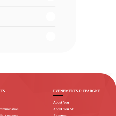
IES
ÉVÉNEMENTS D'ÉPARGNE
About You
ommunication
About You SE
alle à manger
Aboutyou