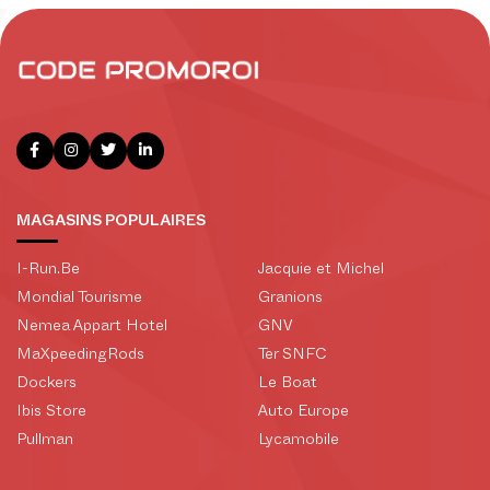
MAGASINS POPULAIRES
I-Run.Be
Jacquie et Michel
Mondial Tourisme
Granions
Nemea Appart Hotel
GNV
MaXpeedingRods
Ter SNFC
Dockers
Le Boat
Ibis Store
Auto Europe
Pullman
Lycamobile