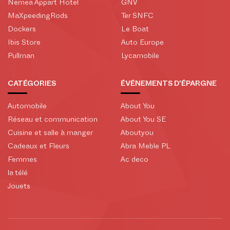
Nemea Appart Hotel
GNV
MaXpeedingRods
Ter SNFC
Dockers
Le Boat
Ibis Store
Auto Europe
Pullman
Lycamobile
CATÉGORIES
ÉVÉNEMENTS D'ÉPARGNE
Automobile
About You
Réseau et communication
About You SE
Cuisine et salle à manger
Aboutyou
Cadeaux et Fleurs
Abra Meble PL
Femmes
Ac deco
la télé
Jouets