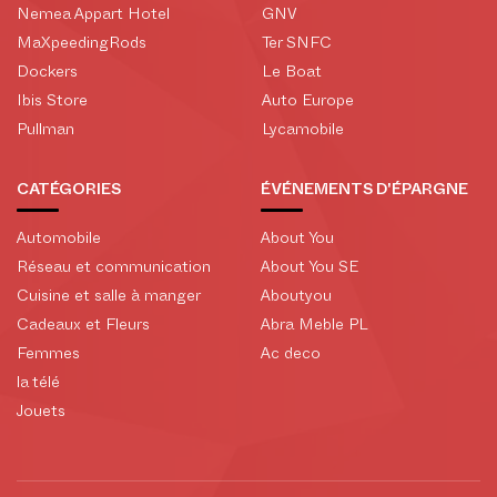
Nemea Appart Hotel
GNV
MaXpeedingRods
Ter SNFC
Dockers
Le Boat
Ibis Store
Auto Europe
Pullman
Lycamobile
CATÉGORIES
ÉVÉNEMENTS D'ÉPARGNE
Automobile
About You
Réseau et communication
About You SE
Cuisine et salle à manger
Aboutyou
Cadeaux et Fleurs
Abra Meble PL
Femmes
Ac deco
la télé
Jouets