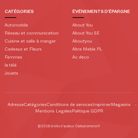
CATÉGORIES
ÉVÉNEMENTS D'ÉPARGNE
Automobile
About You
Réseau et communication
About You SE
Cuisine et salle à manger
Aboutyou
Cadeaux et Fleurs
Abra Meble PL
Femmes
Ac deco
la télé
Jouets
Adresse
Catégories
Conditions de services
Imprimer
Magasins
Mentions Legales
Politique GDPR
©2026 droits d'auteur Codepromoroi.fr