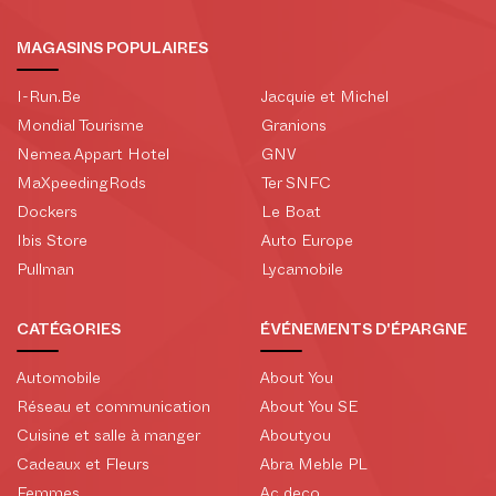
MAGASINS POPULAIRES
I-Run.Be
Jacquie et Michel
Mondial Tourisme
Granions
Nemea Appart Hotel
GNV
MaXpeedingRods
Ter SNFC
Dockers
Le Boat
Ibis Store
Auto Europe
Pullman
Lycamobile
CATÉGORIES
ÉVÉNEMENTS D'ÉPARGNE
Automobile
About You
Réseau et communication
About You SE
Cuisine et salle à manger
Aboutyou
Cadeaux et Fleurs
Abra Meble PL
Femmes
Ac deco