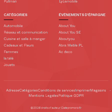
Pullman
Lycamobile
CATÉGORIES
ÉVÉNEMENTS D'ÉPARGNE
Automobile
About You
Réseau et communication
About You SE
Cuisine et salle à manger
Aboutyou
Cadeaux et Fleurs
Abra Meble PL
Femmes
Ac deco
la télé
Jouets
Adresse
Catégories
Conditions de services
Imprimer
Magasins
Mentions Legales
Politique GDPR
©2026 droits d'auteur Codepromoroi.fr