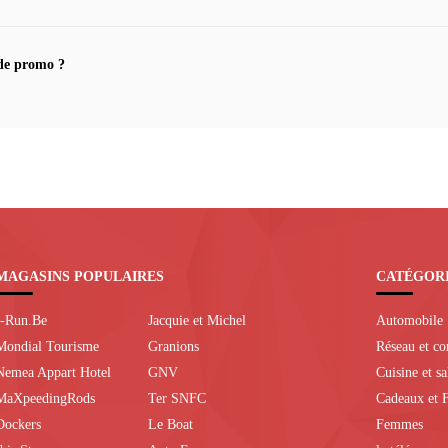
de promo ?
MAGASINS POPULAIRES
CATÉGOR
I-Run.Be
Jacquie et Michel
Automobile
Mondial Tourisme
Granions
Réseau et c
Nemea Appart Hotel
GNV
Cuisine et s
MaXpeedingRods
Ter SNFC
Cadeaux et F
Dockers
Le Boat
Femmes