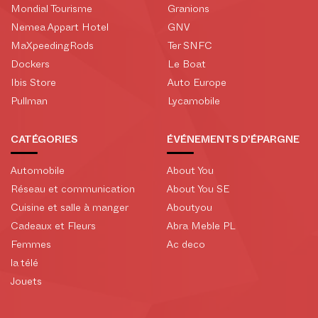
Mondial Tourisme
Granions
Nemea Appart Hotel
GNV
MaXpeedingRods
Ter SNFC
Dockers
Le Boat
Ibis Store
Auto Europe
Pullman
Lycamobile
CATÉGORIES
ÉVÉNEMENTS D'ÉPARGNE
Automobile
About You
Réseau et communication
About You SE
Cuisine et salle à manger
Aboutyou
Cadeaux et Fleurs
Abra Meble PL
Femmes
Ac deco
la télé
Jouets