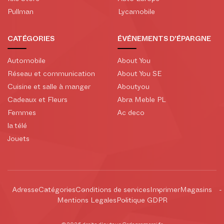
Pullman
Lycamobile
CATÉGORIES
ÉVÉNEMENTS D'ÉPARGNE
Automobile
About You
Réseau et communication
About You SE
Cuisine et salle à manger
Aboutyou
Cadeaux et Fleurs
Abra Meble PL
Femmes
Ac deco
la télé
Jouets
Adresse
Catégories
Conditions de services
Imprimer
Magasins
Mentions Legales
Politique GDPR