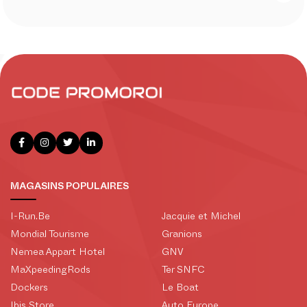
MAGASINS POPULAIRES
I-Run.Be
Jacquie et Michel
Mondial Tourisme
Granions
Nemea Appart Hotel
GNV
MaXpeedingRods
Ter SNFC
Dockers
Le Boat
Ibis Store
Auto Europe