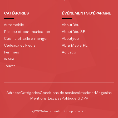
CATÉGORIES
ÉVÉNEMENTS D'ÉPARGNE
Automobile
About You
Réseau et communication
About You SE
Cuisine et salle à manger
Aboutyou
Cadeaux et Fleurs
Abra Meble PL
Femmes
Ac deco
la télé
Jouets
Adresse
Catégories
Conditions de services
Imprimer
Magasins
Mentions Legales
Politique GDPR
©2026 droits d'auteur Codepromoroi.fr