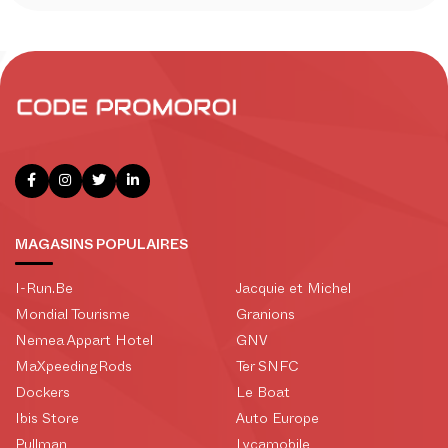
MAGASINS POPULAIRES
I-Run.Be
Jacquie et Michel
Mondial Tourisme
Granions
Nemea Appart Hotel
GNV
MaXpeedingRods
Ter SNFC
Dockers
Le Boat
Ibis Store
Auto Europe
Pullman
Lycamobile