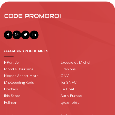
MAGASINS POPULAIRES
I-Run.Be
Jacquie et Michel
Mondial Tourisme
Granions
Nemea Appart Hotel
GNV
MaXpeedingRods
Ter SNFC
Dockers
Le Boat
Ibis Store
Auto Europe
Pullman
Lycamobile