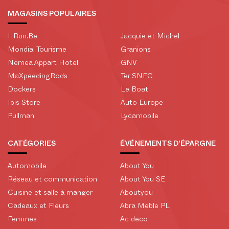
MAGASINS POPULAIRES
I-Run.Be
Jacquie et Michel
Mondial Tourisme
Granions
Nemea Appart Hotel
GNV
MaXpeedingRods
Ter SNFC
Dockers
Le Boat
Ibis Store
Auto Europe
Pullman
Lycamobile
CATÉGORIES
ÉVÉNEMENTS D'ÉPARGNE
Automobile
About You
Réseau et communication
About You SE
Cuisine et salle à manger
Aboutyou
Cadeaux et Fleurs
Abra Meble PL
Femmes
Ac deco