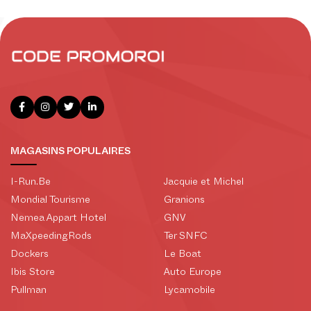
MAGASINS POPULAIRES
I-Run.Be
Jacquie et Michel
Mondial Tourisme
Granions
Nemea Appart Hotel
GNV
MaXpeedingRods
Ter SNFC
Dockers
Le Boat
Ibis Store
Auto Europe
Pullman
Lycamobile