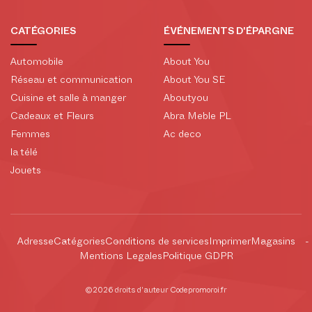
CATÉGORIES
ÉVÉNEMENTS D'ÉPARGNE
Automobile
About You
Réseau et communication
About You SE
Cuisine et salle à manger
Aboutyou
Cadeaux et Fleurs
Abra Meble PL
Femmes
Ac deco
la télé
Jouets
Adresse
Catégories
Conditions de services
Imprimer
Magasins
Mentions Legales
Politique GDPR
©2026 droits d'auteur Codepromoroi.fr