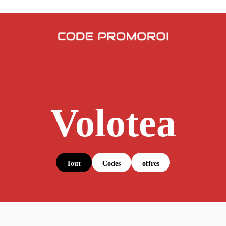
Volotea
Tout
Codes
offres