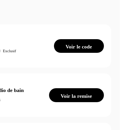
Voir le code
é
Exclusif
dio de bain
Voir la remise
é