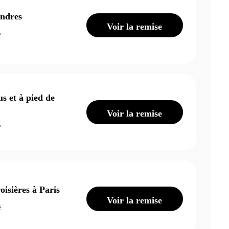
ondres
Voir la remise
é
s et à pied de
Voir la remise
é
oisières à Paris
Voir la remise
é