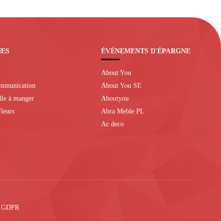
IES
ÉVÉNEMENTS D'ÉPARGNE
About You
ommunication
About You SE
alle à manger
Aboutyou
leurs
Abra Meble PL
Ac deco
e GDPR