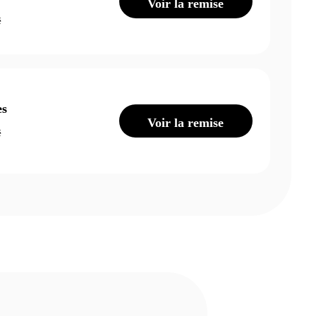
Voir la remise
é
es
Voir la remise
é