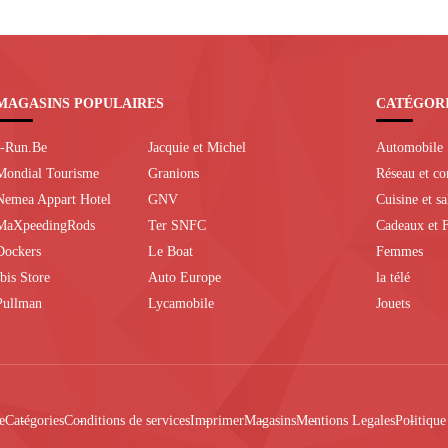
MAGASINS POPULAIRES
CATÉGOR
I-Run.Be
Jacquie et Michel
Automobile
Mondial Tourisme
Granions
Réseau et c
Nemea Appart Hotel
GNV
Cuisine et s
MaXpeedingRods
Ter SNFC
Cadeaux et F
Dockers
Le Boat
Femmes
Ibis Store
Auto Europe
la télé
Pullman
Lycamobile
Jouets
e
Catégories
Conditions de services
Imprimer
Magasins
Mentions Legales
Politiqu