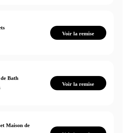
ets
Voir la remise
 de Bath
Voir la remise
é
 et Maison de