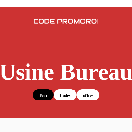
Usine Burea
Tout
Codes
offres