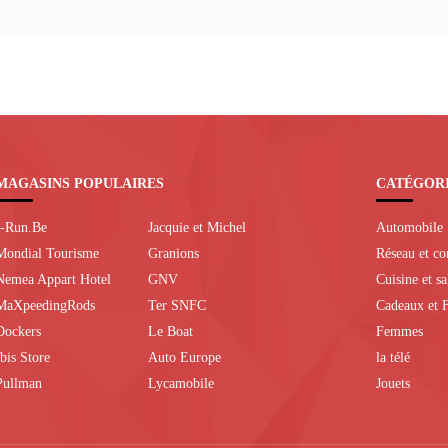
MAGASINS POPULAIRES
CATÉGOR
I-Run.Be
Jacquie et Michel
Automobile
Mondial Tourisme
Granions
Réseau et c
Nemea Appart Hotel
GNV
Cuisine et s
MaXpeedingRods
Ter SNFC
Cadeaux et F
Dockers
Le Boat
Femmes
Ibis Store
Auto Europe
la télé
Pullman
Lycamobile
Jouets