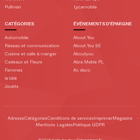
Pullman
Lycamobile
CATÉGORIES
ÉVÉNEMENTS D'ÉPARGNE
Automobile
About You
Réseau et communication
About You SE
Cuisine et salle à manger
Aboutyou
Cadeaux et Fleurs
Abra Meble PL
Femmes
Ac deco
la télé
Jouets
Adresse
Catégories
Conditions de services
Imprimer
Magasins
Mentions Legales
Politique GDPR