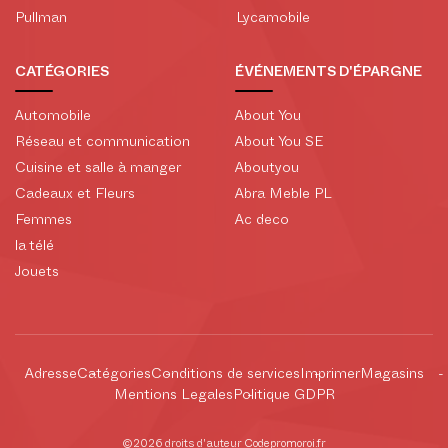
Pullman
Lycamobile
CATÉGORIES
ÉVÉNEMENTS D'ÉPARGNE
Automobile
About You
Réseau et communication
About You SE
Cuisine et salle à manger
Aboutyou
Cadeaux et Fleurs
Abra Meble PL
Femmes
Ac deco
la télé
Jouets
Adresse
Catégories
Conditions de services
Imprimer
Magasins
Mentions Legales
Politique GDPR
©2026 droits d'auteur Codepromoroi.fr