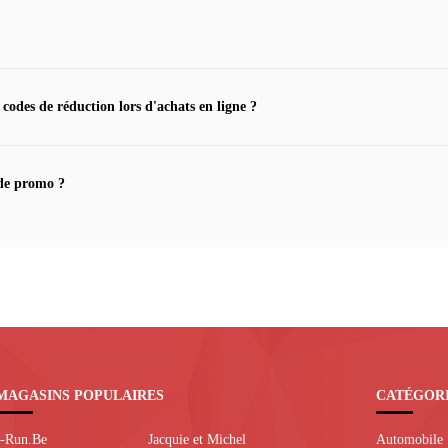
 codes de réduction lors d'achats en ligne ?
de promo ?
MAGASINS POPULAIRES
CATÉGOR
I-Run.Be
Jacquie et Michel
Automobile