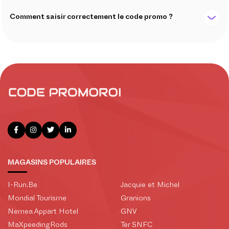
Comment saisir correctement le code promo ?
MAGASINS POPULAIRES
I-Run.Be
Jacquie et Michel
Mondial Tourisme
Granions
Nemea Appart Hotel
GNV
MaXpeedingRods
Ter SNFC