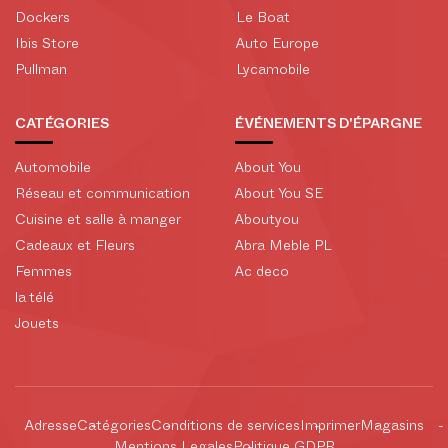
Dockers
Le Boat
Ibis Store
Auto Europe
Pullman
Lycamobile
CATÉGORIES
ÉVÉNEMENTS D'ÉPARGNE
Automobile
About You
Réseau et communication
About You SE
Cuisine et salle à manger
Aboutyou
Cadeaux et Fleurs
Abra Meble PL
Femmes
Ac deco
la télé
Jouets
Adresse
Catégories
Conditions de services
Imprimer
Magasins