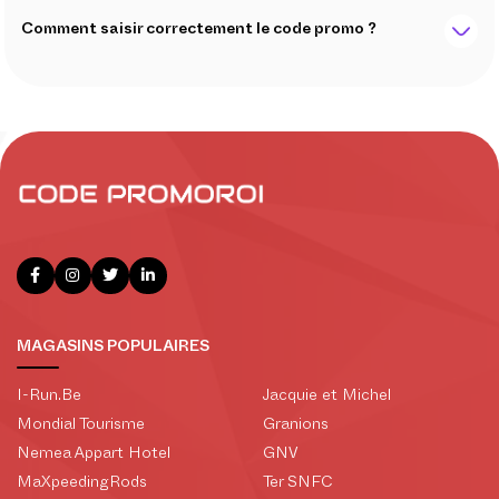
Comment saisir correctement le code promo ?
MAGASINS POPULAIRES
I-Run.Be
Jacquie et Michel
Mondial Tourisme
Granions
Nemea Appart Hotel
GNV
MaXpeedingRods
Ter SNFC