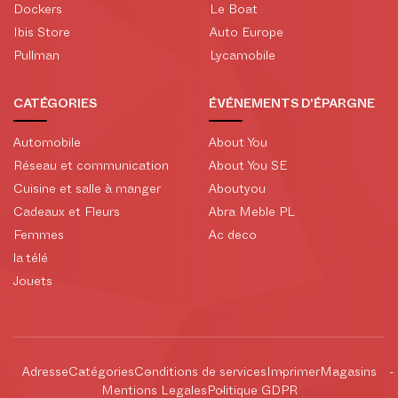
Dockers
Le Boat
Ibis Store
Auto Europe
Pullman
Lycamobile
CATÉGORIES
ÉVÉNEMENTS D'ÉPARGNE
Automobile
About You
Réseau et communication
About You SE
Cuisine et salle à manger
Aboutyou
Cadeaux et Fleurs
Abra Meble PL
Femmes
Ac deco
la télé
Jouets
Adresse
Catégories
Conditions de services
Imprimer
Magasins
Mentions Legales
Politique GDPR