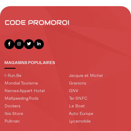
MAGASINS POPULAIRES
I-Run.Be
Jacquie et Michel
Mondial Tourisme
Granions
Nemea Appart Hotel
GNV
MaXpeedingRods
Ter SNFC
Dockers
Le Boat
Ibis Store
Auto Europe
Pullman
Lycamobile