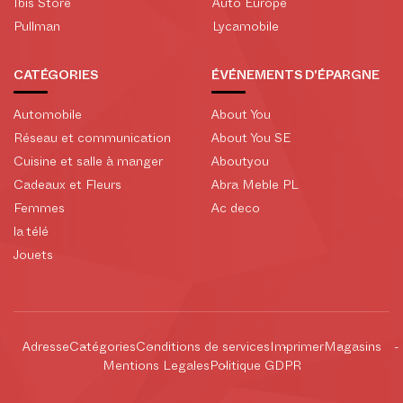
Ibis Store
Auto Europe
Pullman
Lycamobile
CATÉGORIES
ÉVÉNEMENTS D'ÉPARGNE
Automobile
About You
Réseau et communication
About You SE
Cuisine et salle à manger
Aboutyou
Cadeaux et Fleurs
Abra Meble PL
Femmes
Ac deco
la télé
Jouets
Adresse
Catégories
Conditions de services
Imprimer
Magasins
Mentions Legales
Politique GDPR