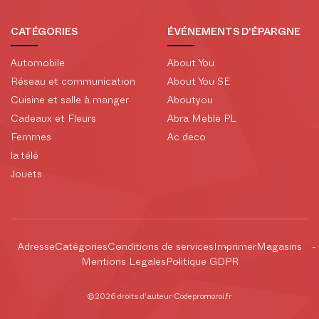
CATÉGORIES
ÉVÉNEMENTS D'ÉPARGNE
Automobile
About You
Réseau et communication
About You SE
Cuisine et salle à manger
Aboutyou
Cadeaux et Fleurs
Abra Meble PL
Femmes
Ac deco
la télé
Jouets
Adresse
Catégories
Conditions de services
Imprimer
Magasins
Mentions Legales
Politique GDPR
©2026 droits d'auteur Codepromoroi.fr