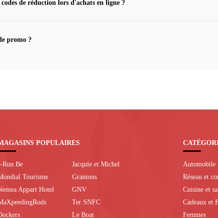
 codes de réduction lors d'achats en ligne ?
de promo ?
MAGASINS POPULAIRES
CATÉGOR
I-Run.Be
Jacquie et Michel
Automobile
Mondial Tourisme
Granions
Réseau et c
Nemea Appart Hotel
GNV
Cuisine et s
MaXpeedingRods
Ter SNFC
Cadeaux et F
Dockers
Le Boat
Femmes