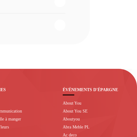
IES
ÉVÉNEMENTS D'ÉPARGNE
About You
ommunication
About You SE
alle à manger
Aboutyou
leurs
Abra Meble PL
Ac deco