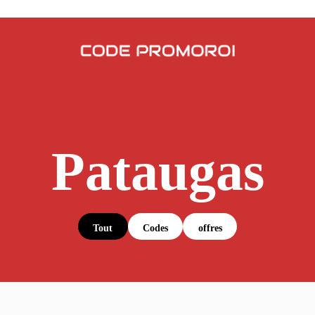
Pataugas
Tout
Codes
offres