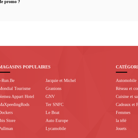
de promo ?
MAGASINS POPULAIRES
CATÉGOR
I-Run.Be
Jacquie et Michel
Automobile
Mondial Tourisme
Granions
Réseau et c
Nemea Appart Hotel
GNV
Cuisine et s
MaXpeedingRods
Ter SNFC
Cadeaux et F
Dockers
Le Boat
Femmes
Ibis Store
Auto Europe
la télé
Pullman
Lycamobile
Jouets