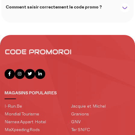
Comment saisir correctement le code promo ?
MAGASINS POPULAIRES
I-Run.Be
Jacquie et Michel
Mondial Tourisme
Granions
Nemea Appart Hotel
GNV
MaXpeedingRods
Ter SNFC