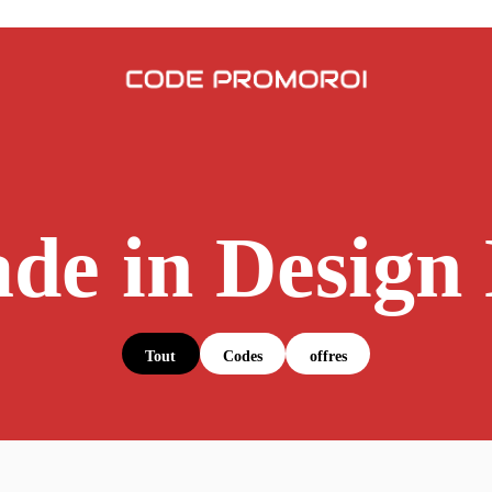
de in Design
Tout
Codes
offres