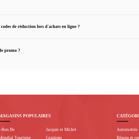
 codes de réduction lors d'achats en ligne ?
de promo ?
MAGASINS POPULAIRES
CATÉGOR
I-Run.Be
Jacquie et Michel
Automobile
Mondial Tourisme
Granions
Réseau et c