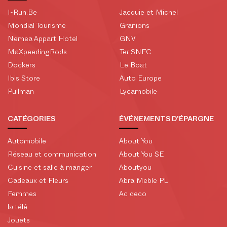
I-Run.Be
Jacquie et Michel
Mondial Tourisme
Granions
Nemea Appart Hotel
GNV
MaXpeedingRods
Ter SNFC
Dockers
Le Boat
Ibis Store
Auto Europe
Pullman
Lycamobile
CATÉGORIES
ÉVÉNEMENTS D'ÉPARGNE
Automobile
About You
Réseau et communication
About You SE
Cuisine et salle à manger
Aboutyou
Cadeaux et Fleurs
Abra Meble PL
Femmes
Ac deco
la télé
Jouets