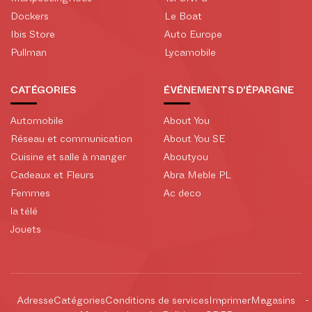
Dockers
Le Boat
Ibis Store
Auto Europe
Pullman
Lycamobile
CATÉGORIES
ÉVÉNEMENTS D'ÉPARGNE
Automobile
About You
Réseau et communication
About You SE
Cuisine et salle à manger
Aboutyou
Cadeaux et Fleurs
Abra Meble PL
Femmes
Ac deco
la télé
Jouets
Adresse
Catégories
Conditions de services
Imprimer
Magasins