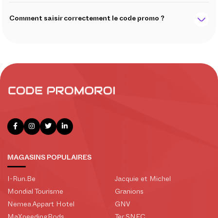
Comment saisir correctement le code promo ?
MAGASINS POPULAIRES
I-Run.Be
Jacquie et Michel
Mondial Tourisme
Granions
Nemea Appart Hotel
GNV
MaXpeedingRods
Ter SNFC