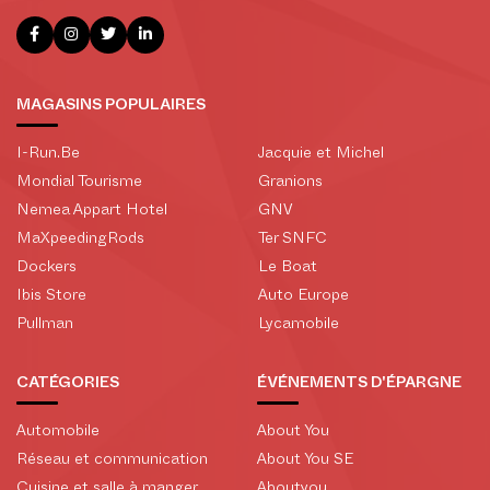
MAGASINS POPULAIRES
I-Run.Be
Jacquie et Michel
Mondial Tourisme
Granions
Nemea Appart Hotel
GNV
MaXpeedingRods
Ter SNFC
Dockers
Le Boat
Ibis Store
Auto Europe
Pullman
Lycamobile
CATÉGORIES
ÉVÉNEMENTS D'ÉPARGNE
Automobile
About You
Réseau et communication
About You SE
Cuisine et salle à manger
Aboutyou